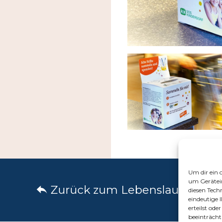
Um dir ein 
um Gerätei
Zurück zum Lebenslauf
diesen Tech
eindeutige 
erteilst od
beeinträcht