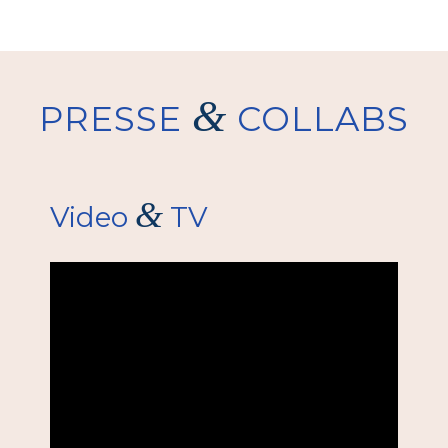
&
PRESSE
COLLABS
&
Video
TV