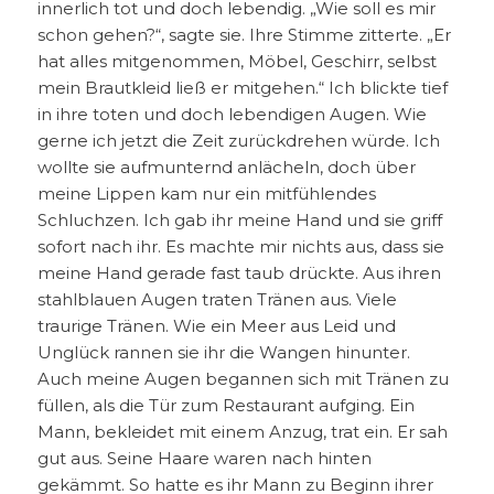
innerlich tot und doch lebendig. „Wie soll es mir
schon gehen?“, sagte sie. Ihre Stimme zitterte. „Er
hat alles mitgenommen, Möbel, Geschirr, selbst
mein Brautkleid ließ er mitgehen.“ Ich blickte tief
in ihre toten und doch lebendigen Augen. Wie
gerne ich jetzt die Zeit zurückdrehen würde. Ich
wollte sie aufmunternd anlächeln, doch über
meine Lippen kam nur ein mitfühlendes
Schluchzen. Ich gab ihr meine Hand und sie griff
sofort nach ihr. Es machte mir nichts aus, dass sie
meine Hand gerade fast taub drückte. Aus ihren
stahlblauen Augen traten Tränen aus. Viele
traurige Tränen. Wie ein Meer aus Leid und
Unglück rannen sie ihr die Wangen hinunter.
Auch meine Augen begannen sich mit Tränen zu
füllen, als die Tür zum Restaurant aufging. Ein
Mann, bekleidet mit einem Anzug, trat ein. Er sah
gut aus. Seine Haare waren nach hinten
gekämmt. So hatte es ihr Mann zu Beginn ihrer