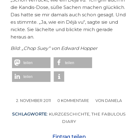
die Kandis-Dose, süße Sachen machen glücklich.
Das hatte sie mir damals auch schon gesagt. Und
es stimmte. „Ja, wie ein Déjà vu“, sagte sie und
nickte. Sie lächelte und blickte mich gerade
heraus an.
Bild: „C
hop Suey“
von
Edward Hopper
teilen
teilen
teilen
2. NOVEMBER 2011
/
0 KOMMENTARE
/
VON
DANIELA
SCHLAGWORTE:
KURZGESCHICHTE
,
THE FABULOUS
DIARY
Eintrag teilen