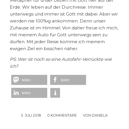
Metapher für unser Leben mit Gott hier auf der
Erde. Wir leben auf der Durchreise. Immer
unterwegs und immer ist Gott mit dabei. Aber wir
werden nie 100%ig ankommen. Denn unser
Zuhause ist im Himmel. Von daher freue ich mich,
mit meinem Auto für Gott unterwegs sein zu
dürfen. Mit jeder Reise komme ich meinem
ewigen Ziel ein bisschen näher.
PS: Wer ist noch so eine Autofahr-Verrückte wie
ich?
teilen
teilen
teilen
3. JULI 2018
/
0 KOMMENTARE
/
VON
DANIELA