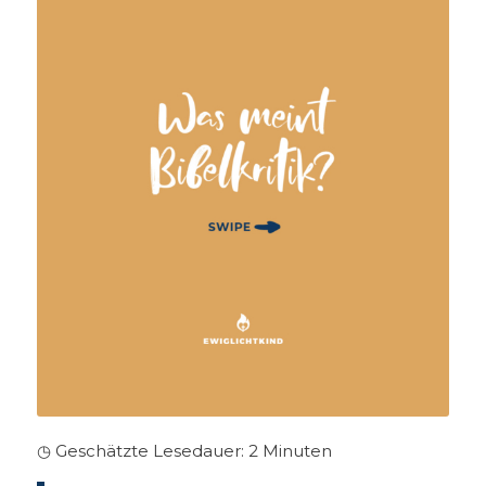
◷ Geschätzte Lesedauer:
2
Minuten