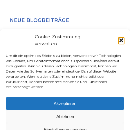
NEUE BLOGBEITRÄGE
Warum ich als Ex-AfD-Wählerin & Christin das Christentum gefährlicher
finde als den Islam
Cookie-Zustimmung
22. Juli 2026
verwalten
Warum ich als Feministin Jesus cool finde – Part 3
13. Juli 2026
Um dir ein optimales Erlebnis zu bieten, verwenden wir Technologien
Warum ich als Feministin Jesus cool finde – Part 2
2. Juli 2026
wie Cookies, um Geräteinformationen zu speichern und/oder darauf
zuzugreifen. Wenn du diesen Technologien zustimmst, können wir
Warum ich als Feministin Jesus cool finde – Part 1
28. Juni 2026
Daten wie das Surfverhalten oder eindeutige IDs auf dieser Website
verarbeiten. Wenn du deine Zustimmung nicht erteilst oder
Wie aus meinem Community-Treffen plötzlich ein Protest gegen radikale
zurückziehst, können bestimmte Merkmale und Funktionen
Christ:innen wurde
6. Juni 2026
beeinträchtigt werden.
Akzeptieren
WAS SUCHST DU?
Ablehnen
Einstellungen ansehen