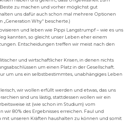
 Beste zu machen und vorher möglichst gut
 halten uns dafür auch schon mal mehrere Optionen
en „Generation Why“ bescherte.)
rovisieren und leben wie Pippi Langstrumpf – wie es uns
Weg kannten, so gleicht unser Leben eher einem
uzungen. Entscheidungen treffen wir meist nach den
litischer und wirtschaftlicher Krisen, in denen nichts
ngsabschlüssen um einen Platz in der Gesellschaft.
 Nur um uns ein selbstbestimmtes, unabhängiges Leben
erisch, wir wollen erfüllt werden und etwas, das uns
rchien sind uns lästig, stattdessen wollen wir ein
Arbeitsweise ist (wie schon im Studium) vom
 wir 80% des Ergebnisses erreichen. Faul und
 um mit unseren Kräften haushalten zu können und somit