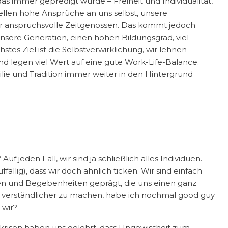
 das immer gepredigt wurde – Freiheit und Individualität,
stellen hohe Ansprüche an uns selbst, unsere
r anspruchsvolle Zeitgenossen. Das kommt jedoch
 unsere Generation, einen hohen Bildungsgrad, viel
es Ziel ist die Selbstverwirklichung, wir lehnen
 und legen viel Wert auf eine gute Work-Life-Balance.
ilie und Tradition immer weiter in den Hintergrund
 jeden Fall, wir sind ja schließlich alles Individuen.
fällig), dass wir doch ähnlich ticken. Wir sind einfach
en und Begebenheiten geprägt, die uns einen ganz
g verständlicher zu machen, habe ich nochmal good guy
 wir?
tskrisen haben uns gelehrt, dass Ungewissheit zum