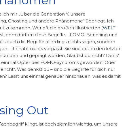
 Phänomen
te ich mir „Über die Generation Y, unsere
ng, Ghosting und andere Phänomene“ überlegt. Ich
ut zusammen. Wer oft die großen Illustrierten (
WELT
iest, dem dürften diese Begriffe – FOMO, Benching und
ls euch die Begriffe allerdings nichts sagen, sondern
n – ihr habt nichts verpasst. Sie sind erst in den letzten
tanden und geprägt worden. Glaubst du nicht? Denk’
schon einmal Opfer des FOMO-Syndroms geworden. Oder
ht“. Was denkst du – sind die Begriffe für dich nur
eben? Lasst uns einmal genauer hinschauen, was es damit
sing Out
begriff klingt, ist doch ziemlich wichtig, um unsere