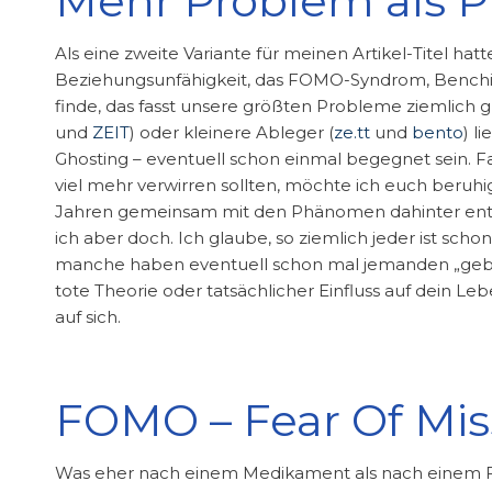
Mehr Problem als
Als eine zweite Variante für meinen Artikel-Titel hat
Beziehungsunfähigkeit, das FOMO-Syndrom, Benchi
finde, das fasst unsere größten Probleme ziemlich g
und
ZEIT
) oder kleinere Ableger (
ze.tt
und
bento
) l
Ghosting – eventuell schon einmal begegnet sein. Fal
viel mehr verwirren sollten, möchte ich euch beruhige
Jahren gemeinsam mit den Phänomen dahinter ents
ich aber doch. Ich glaube, so ziemlich jeder ist 
manche haben eventuell schon mal jemanden „gebenc
tote Theorie oder tatsächlicher Einfluss auf dein L
auf sich.
FOMO – Fear Of Mis
Was eher nach einem Medikament als nach einem Fach