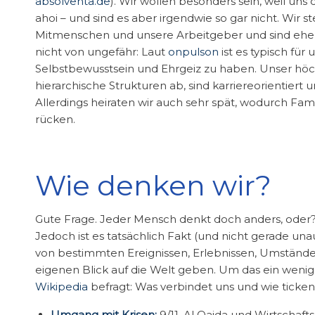
absolventa.de
). Wir wollen besonders sein, weil uns
ahoi – und sind es aber irgendwie so gar nicht. Wir 
Mitmenschen und unsere Arbeitgeber und sind ehe
nicht von ungefähr: Laut
onpulson
ist es typisch für
Selbstbewusstsein und Ehrgeiz zu haben. Unser höchst
hierarchische Strukturen ab, sind karriereorientiert
Allerdings heiraten wir auch sehr spät, wodurch Fam
rücken.
Wie denken wir?
Gute Frage. Jeder Mensch denkt doch anders, oder? Auf
Jedoch ist es tatsächlich Fakt (und nicht gerade unauf
von bestimmten Ereignissen, Erlebnissen, Umständ
eigenen Blick auf die Welt geben. Um das ein weni
Wikipedia
befragt: Was verbindet uns und wie ticken
Umgang mit Krisen:
9/11, Al Qaida und Wirtschaf