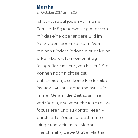
Martha
21. Oktober 2017 um 19:03
sagte:
Ich schütze auf jeden Fall meine
Familie. Möglicherweise gibt es von
mir das eine oder andere Bild im
Netz, aber seeehr sparsam. Von
meinen Kindern jedoch gibt es keine
erkennbaren, für meinen Blog
fotografiere ich nur „von hinten“. Sie
können noch nicht selbst
entscheiden, also keine Kinderbilder
ins Nezt. Ansonsten: Ich selbst laufe
immer Gefahr, die Zeit zu sinnfrei
vertrödeln, also versuche ich mich zu
focussieren und zu kontrollieren –
durch feste Zeiten für bestimmte
Dinge und Zeitlimits… Klappt
manchmal ;-) Liebe Grüße, Martha