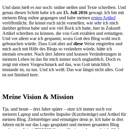
Und dann hieß es nur noch: online stellen und Texte schreiben. Und
genau diesen Schritt habe ich am
15. Juli 2016
gewagt. Ich bin mit
meinem Blog online gegangen und habe meinen
ersten Artikel
veröffentlicht. Ihr könnt euch nicht vorstellen, wie sehr ich mich
darüber gefreut habe und wie viel Bock ich hatte, hier in Zukunft
Artikel schreiben zu können, die von Gott erzählen und ermutigen.
Und vor allem war ich gespannt, wozu Gott den Blog wohl noch
gebrauchen würde. Dass Gott aber auf
diese
Weise eingreifen und
mich auch mit Hilfe des Blogs so verändern würde, hätte ich
niemals erwartet. Nach drei Jahren und krassen Veränderungen in
meinem Leben ist das für mich immer noch unglaublich. Doch es
zeigt mir einen Vorgeschmack auf das, was Gott tatsächlich
imstande ist, zu tun. Und ich weiß: Das war längst nicht alles. God
ist not finished here.
Meine Vision & Mission
Tja, und heute – drei Jahre später – sitze ich immer noch vor
meinem Laptop und schreibe Impulse (Kurzbeiträge) und Artikel für
meinen Blog. Zielstrebiger und ermutigter denn je. Ich habe in drei
Jahren nicht nur das Logo geupdatet und meinen gesamten Blog