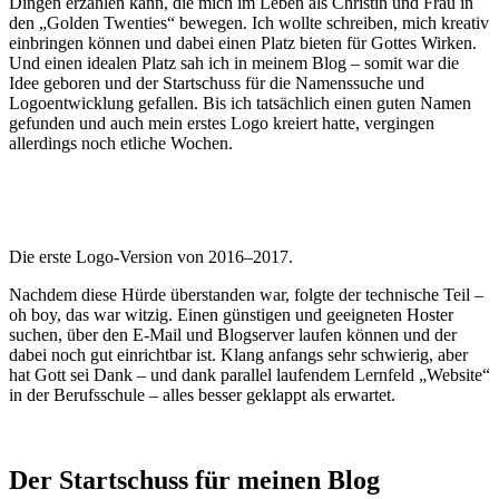
Dingen erzählen kann, die mich im Leben als Christin und Frau in
den „Golden Twenties“ bewegen. Ich wollte schreiben, mich kreativ
einbringen können und dabei einen Platz bieten für Gottes Wirken.
Und einen idealen Platz sah ich in meinem Blog – somit war die
Idee geboren und der Startschuss für die Namenssuche und
Logoentwicklung gefallen. Bis ich tatsächlich einen guten Namen
gefunden und auch mein erstes Logo kreiert hatte, vergingen
allerdings noch etliche Wochen.
Die erste Logo-Version von 2016–2017.
Nachdem diese Hürde überstanden war, folgte der technische Teil –
oh boy, das war witzig. Einen günstigen und geeigneten Hoster
suchen, über den E-Mail und Blogserver laufen können und der
dabei noch gut einrichtbar ist. Klang anfangs sehr schwierig, aber
hat Gott sei Dank – und dank parallel laufendem Lernfeld „Website“
in der Berufsschule – alles besser geklappt als erwartet.
Der Startschuss für meinen Blog