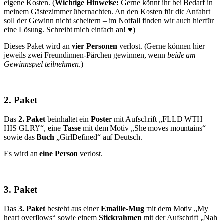
eigene Kosten. (
Wichtige Hinweise:
Gerne könnt ihr bei Bedarf in
meinem Gästezimmer übernachten. An den Kosten für die Anfahrt
soll der Gewinn nicht scheitern – im Notfall finden wir auch hierfür
eine Lösung. Schreibt mich einfach an! ♥)
Dieses Paket wird an
vier Personen
verlost. (Gerne können hier
jeweils zwei Freundinnen-Pärchen gewinnen, wenn
beide am
Gewinnspiel teilnehmen
.)
2. Paket
Das
2. Paket
beinhaltet ein
Poster
mit Aufschrift „FLLD WTH
HIS GLRY“, eine
Tasse
mit dem Motiv „She moves mountains“
sowie das
Buch
„GirlDefined“ auf Deutsch.
Es wird an
eine Person
verlost.
3. Paket
Das
3. Paket
besteht aus einer
Emaille-Mug
mit dem Motiv „My
heart overflows“ sowie einem
Stickrahmen
mit der Aufschrift „Nah