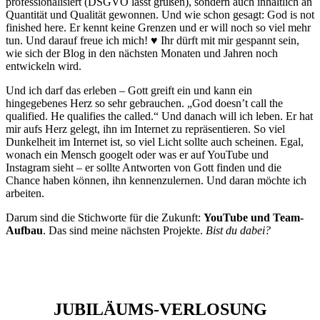
professionalisiert (DSGVO lässt grüßen), sondern auch inhaltlich an
Quantität und Qualität gewonnen. Und wie schon gesagt: God is not
finished here. Er kennt keine Grenzen und er will noch so viel mehr
tun. Und darauf freue ich mich! ♥ Ihr dürft mit mir gespannt sein,
wie sich der Blog in den nächsten Monaten und Jahren noch
entwickeln wird.
Und ich darf das erleben – Gott greift ein und kann ein
hingegebenes Herz so sehr gebrauchen. „God doesn’t call the
qualified. He qualifies the called.“ Und danach will ich leben. Er hat
mir aufs Herz gelegt, ihn im Internet zu repräsentieren. So viel
Dunkelheit im Internet ist, so viel Licht sollte auch scheinen. Egal,
wonach ein Mensch googelt oder was er auf YouTube und
Instagram sieht – er sollte Antworten von Gott finden und die
Chance haben können, ihn kennenzulernen. Und daran möchte ich
arbeiten.
Darum sind die Stichworte für die Zukunft:
YouTube und Team-
Aufbau
. Das sind meine nächsten Projekte.
Bist du dabei?
JUBILÄUMS-VERLOSUNG