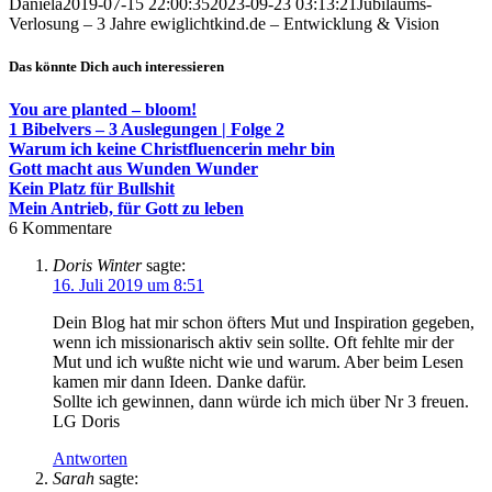
Daniela
2019-07-15 22:00:35
2023-09-23 03:13:21
Jubiläums-
Verlosung – 3 Jahre ewiglichtkind.de – Entwicklung & Vision
Das könnte Dich auch interessieren
You are planted – bloom!
1 Bibelvers – 3 Auslegungen | Folge 2
Warum ich keine Christfluencerin mehr bin
Gott macht aus Wunden Wunder
Kein Platz für Bullshit
Mein Antrieb, für Gott zu leben
6
Kommentare
Doris Winter
sagte:
16. Juli 2019 um 8:51
Dein Blog hat mir schon öfters Mut und Inspiration gegeben,
wenn ich missionarisch aktiv sein sollte. Oft fehlte mir der
Mut und ich wußte nicht wie und warum. Aber beim Lesen
kamen mir dann Ideen. Danke dafür.
Sollte ich gewinnen, dann würde ich mich über Nr 3 freuen.
LG Doris
Antworten
Sarah
sagte: