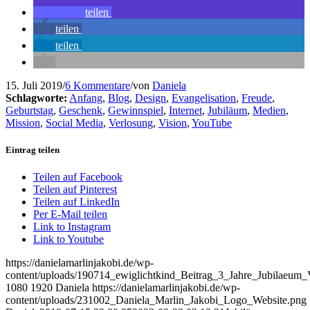
teilen
teilen
teilen
15. Juli 2019
/
6 Kommentare
/
von
Daniela
Schlagworte:
Anfang
,
Blog
,
Design
,
Evangelisation
,
Freude
,
Geburtstag
,
Geschenk
,
Gewinnspiel
,
Internet
,
Jubiläum
,
Medien
,
Mission
,
Social Media
,
Verlosung
,
Vision
,
YouTube
Eintrag teilen
Teilen auf Facebook
Teilen auf Pinterest
Teilen auf LinkedIn
Per E-Mail teilen
Link to Instagram
Link to Youtube
https://danielamarlinjakobi.de/wp-
content/uploads/190714_ewiglichtkind_Beitrag_3_Jahre_Jubilaeum
1080
1920
Daniela
https://danielamarlinjakobi.de/wp-
content/uploads/231002_Daniela_Marlin_Jakobi_Logo_Website.png