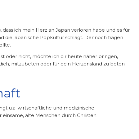
, dass ich mein Herz an Japan verloren habe und es für
und die japanische Popkultur schlägt. Dennoch fragen
llte.
st oder nicht, möchte ich dir heute näher bringen,
s dich, mitzubeten oder für dein Herzensland zu beten.
haft
ingt u.a. wirtschaftliche und medizinische
ür einsame, alte Menschen durch Christen.