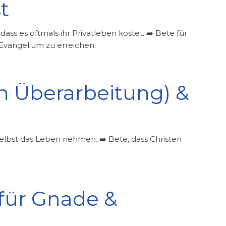
t
 dass es oftmals ihr Privatleben kostet. ➡️ Bete für
Evangelium zu erreichen.
ch Überarbeitung) &
 selbst das Leben nehmen. ➡️ Bete, dass Christen
 für Gnade &