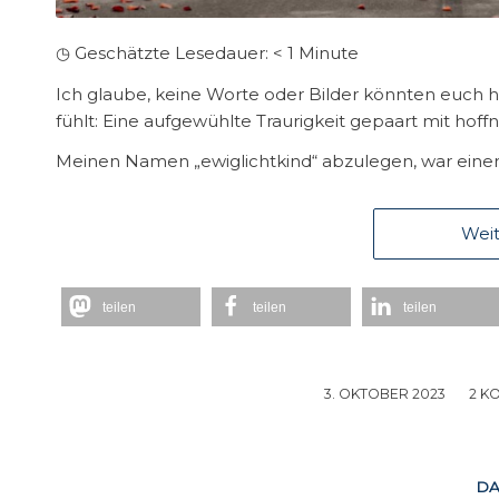
◷ Geschätzte Lesedauer:
< 1
Minute
Ich glaube, keine Worte oder Bilder könnten euch
fühlt: Eine aufgewühlte Traurigkeit gepaart mit hoffn
Meinen Namen „ewiglichtkind“ abzulegen, war einer 
Weit
teilen
teilen
teilen
3. OKTOBER 2023
/
2 K
DA