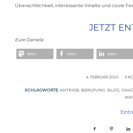
Übersichtlichkeit, interessante Inhalte und coole F
JETZT E
Eure Daniela
teilen
teilen
teilen
4. FEBRUAR 2020
/
0 K
SCHLAGWORTE:
ANTRIEB
,
BERUFUNG
,
BLOG
,
GNA
WA
Eintr