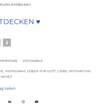
eatures entdecken.
NTDECKEN ♥
OMMENTARE
/
VON
DANIELA
DE
,
INSTAGRAM
,
LEBEN FÜR GOTT
,
LIEBE
,
MOTIVATION
,
HRHEIT
ag teilen