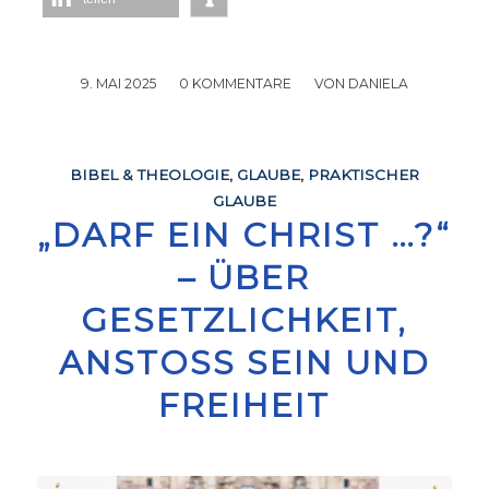
9. MAI 2025
/
0 KOMMENTARE
/
VON
DANIELA
BIBEL & THEOLOGIE
,
GLAUBE
,
PRAKTISCHER
GLAUBE
„DARF EIN CHRIST …?“
– ÜBER
GESETZLICHKEIT,
ANSTOSS SEIN UND F
REIHEIT