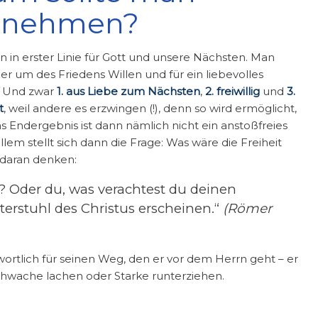
t nehmen?
rn in erster Linie für Gott und unsere Nächsten. Man
er um des Friedens Willen und für ein liebevolles
. Und zwar
1. aus Liebe zum Nächsten
,
2. freiwillig
und
3.
t
, weil andere es erzwingen (!), denn so wird ermöglicht,
s Endergebnis ist dann nämlich nicht ein anstoßfreies
allem stellt sich dann die Frage: Was wäre die Freiheit
r daran denken:
r? Oder du, was verachtest du deinen
terstuhl des Christus erscheinen.“
(Römer
twortlich für seinen Weg, den er vor dem Herrn geht – er
Schwache lachen oder Starke runterziehen.