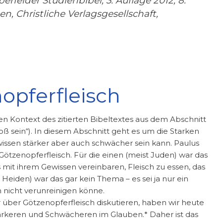
berfelder Studienbibel, 3. Auflage 2012, 8.
, Christliche Verlagsgesellschaft,
opferfleisch
den Kontext des zitierten Bibeltextes aus dem Abschnitt
 sein“). In diesem Abschnitt geht es um die Starken
sen stärker aber auch schwächer sein kann. Paulus
ötzenopferfleisch. Für die einen (meist Juden) war das
 mit ihrem Gewissen vereinbaren, Fleisch zu essen, das
Heiden) war das gar kein Thema – es sei ja nur ein
 nicht verunreinigen könne.
über Götzenopferfleisch diskutieren, haben wir heute
ärkeren und Schwächeren im Glauben.* Daher ist das