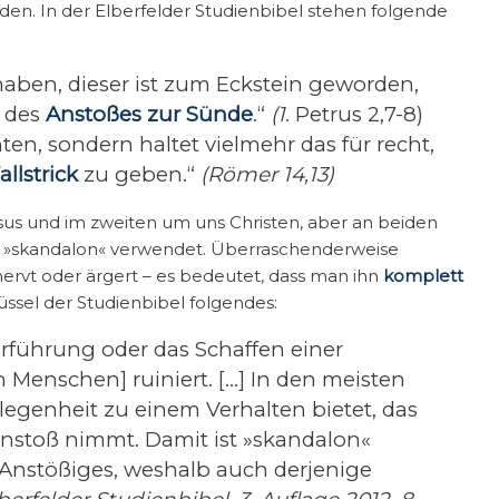
den. In der Elberfelder Studienbibel stehen folgende
haben, dieser ist zum Eckstein geworden,
s des
Anstoßes zur Sünde
.“
(1.
Petrus 2,7-8)
ten, sondern haltet vielmehr das für recht,
allstrick
zu geben.“
(Römer 14,13)
esus und im zweiten um uns Christen, aber an beiden
t »skandalon« verwendet. Überraschenderweise
ervt oder ärgert – es bedeutet, dass man ihn
komplett
üssel der Studienbibel folgendes:
rführung oder das Schaffen einer
n Menschen] ruiniert. […] In den meisten
elegenheit zu einem Verhalten bietet, das
nstoß nimmt. Damit ist »skandalon«
Anstößiges, weshalb auch derjenige