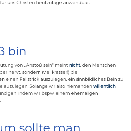
h für uns Christen heutzutage anwendbar.
ß bin
eutung von „Anstoß sein“ meint
nicht
, den Menschen
er nervt, sondern (viel krasser!) die
en einen Fallstrick auszulegen, ein sinnbildliches Bein zu
ane auzulegen. Solange wir also niemanden
willentlich
ündigen, indem wir bspw. einem ehemaligen
.
um sollte man