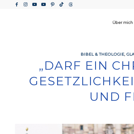
Über mich
sagt:
BIBEL & THEOLOGIE
,
GL
„DARF EIN CH
GESETZLICHKEIT
ND FR