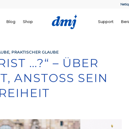
Netiq
Blog
Shop
Support
Ber
AUBE
,
PRAKTISCHER GLAUBE
RIST …?“ – ÜBER
, ANSTOSS SEIN U
EIHEIT