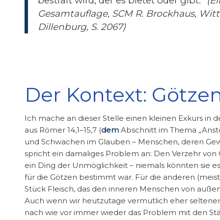
bestraft wird, der es bietet oder gibt.“
(El
Gesamtauflage, SCM R. Brockhaus, Witten
Dillenburg, S. 2067)
Der Kontext: Götzen
Ich mache an dieser Stelle einen kleinen Exkurs in 
aus Römer 14,1–15,7 (
dem
Abschnitt im Thema „Anstoß
und Schwachen im Glauben – Menschen, deren Gewis
spricht ein damaliges Problem an: Den Verzehr von G
ein Ding der Unmöglichkeit – niemals könnten sie es
für die Götzen bestimmt war. Für die anderen (meist 
Stück Fleisch, das den inneren Menschen von außen
Auch wenn wir heutzutage vermutlich eher seltener 
nach wie vor immer wieder das Problem mit den St