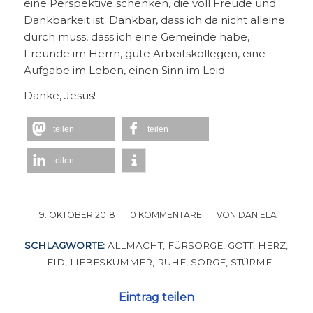
eine Perspektive schenken, die voll Freude und
Dankbarkeit ist. Dankbar, dass ich da nicht alleine
durch muss, dass ich eine Gemeinde habe,
Freunde im Herrn, gute Arbeitskollegen, eine
Aufgabe im Leben, einen Sinn im Leid.
Danke, Jesus!
teilen
teilen
teilen
19. OKTOBER 2018
/
0 KOMMENTARE
/
VON
DANIELA
SCHLAGWORTE:
ALLMACHT
,
FÜRSORGE
,
GOTT
,
HERZ
,
LEID
,
LIEBESKUMMER
,
RUHE
,
SORGE
,
STÜRME
Eintrag teilen