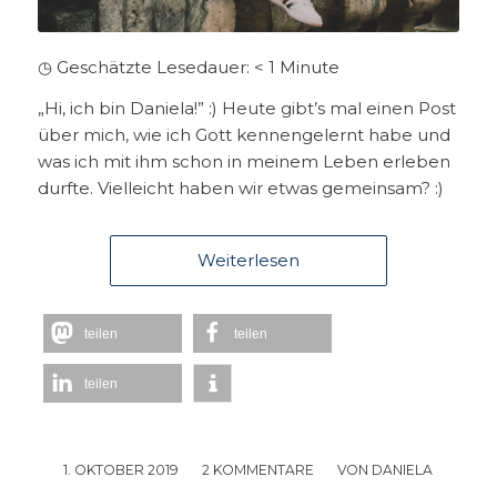
◷ Geschätzte Lesedauer:
< 1
Minute
„Hi, ich bin Daniela!” :) Heute gibt’s mal einen Post
über mich, wie ich Gott kennengelernt habe und
was ich mit ihm schon in meinem Leben erleben
durfte. Vielleicht haben wir etwas gemeinsam? :)
Weiterlesen
teilen
teilen
teilen
1. OKTOBER 2019
/
2 KOMMENTARE
/
VON
DANIELA