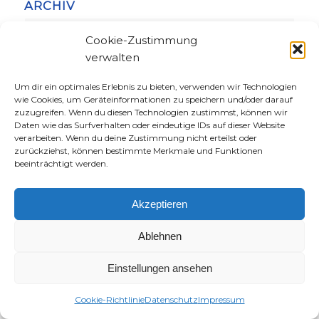
ARCHIV
Cookie-Zustimmung
verwalten
Um dir ein optimales Erlebnis zu bieten, verwenden wir Technologien
wie Cookies, um Geräteinformationen zu speichern und/oder darauf
KATEGORIEN
zuzugreifen. Wenn du diesen Technologien zustimmst, können wir
Daten wie das Surfverhalten oder eindeutige IDs auf dieser Website
Kategorien
verarbeiten. Wenn du deine Zustimmung nicht erteilst oder
zurückziehst, können bestimmte Merkmale und Funktionen
beeinträchtigt werden.
Akzeptieren
NEUE BLOGBEITRÄGE
Warum ich als Ex-AfD-Wählerin & Christin das Christentum gefährlicher
Ablehnen
finde als den Islam
22. Juli 2026
Einstellungen ansehen
Warum ich als Feministin Jesus cool finde – Part 3
13. Juli 2026
Cookie-Richtlinie
Datenschutz
Impressum
Warum ich als Feministin Jesus cool finde – Part 2
2. Juli 2026