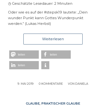
◷ Geschätzte Lesedauer:
2
Minuten
Oder wie es auf der #stepsk19 lautete: „Dein
wunder Punkt kann Gottes Wunderpunkt
werden.“ (Lukas Herbst)
Weiterlesen
teilen
teilen
teilen
9. MAI 2019
/
0 KOMMENTARE
/
VON
DANIELA
GLAUBE
,
PRAKTISCHER GLAUBE