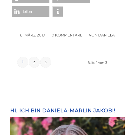
teilen
8. MÄRZ 2019
/
0 KOMMENTARE
/
VON
DANIELA
1
2
3
Seite 1 von 3
HI, ICH BIN DANIELA-MARLIN JAKOBI!