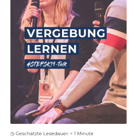
◷ Geschätzte Lesedauer:
< 1
Minute