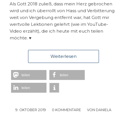
Als Gott 2018 zuließ, dass mein Herz gebrochen
wird und ich überrollt von Hass und Verbitterung
weit von Vergebung entfernt war, hat Gott mir
wertvolle Lektionen gelehrt (wie im YouTube-
Video erzählt), die ich heute mit euch teilen
möchte. ♥
Weiterlesen
teilen
teilen
teilen
9. OKTOBER 2019
/
0 KOMMENTARE
/
VON
DANIELA