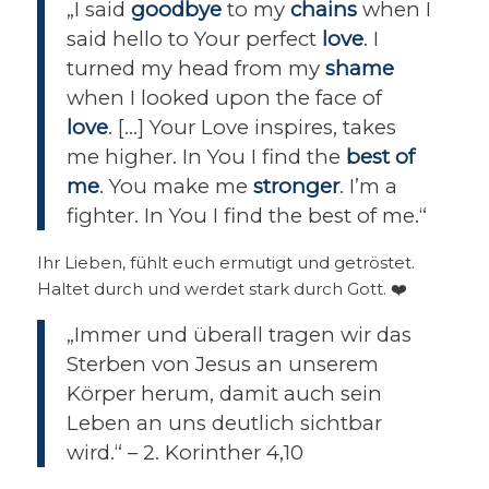
„I said
goodbye
to my
chains
when I
said hello to Your perfect
love
. I
turned my head from my
shame
when I looked upon the face of
love
. […] Your Love inspires, takes
me higher. In You I find the
best of
me
. You make me
stronger
. I’m a
fighter. In You I find the best of me.“
Ihr Lieben, fühlt euch ermutigt und getröstet.
Haltet durch und werdet stark durch Gott. ❤️
„Immer und überall tragen wir das
Sterben von Jesus an unserem
Körper herum, damit auch sein
Leben an uns deutlich sichtbar
wird.“ – 2. Korinther 4,10