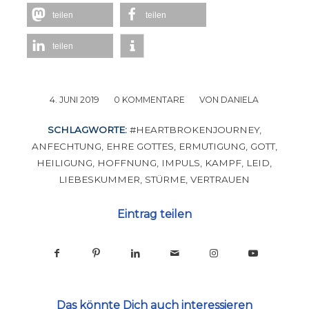
teilen
teilen
teilen
4. JUNI 2019
/
0 KOMMENTARE
/
VON
DANIELA
SCHLAGWORTE:
#HEARTBROKENJOURNEY
,
ANFECHTUNG
,
EHRE GOTTES
,
ERMUTIGUNG
,
GOTT
,
HEILIGUNG
,
HOFFNUNG
,
IMPULS
,
KAMPF
,
LEID
,
LIEBESKUMMER
,
STÜRME
,
VERTRAUEN
Eintrag teilen
Das könnte Dich auch interessieren