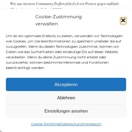
Wie aus meinem Community-Treffen plötzlich ein Protest gegen radikale
Christ:innen wurde
6. Juni 2026
Cookie-Zustimmung
verwalten
WAS SUCHST DU?
Um dir ein optimales Erlebnis zu bieten, verwenden wir Technologien
wie Cookies, um Geräteinformationen zu speichern und/oder darauf
zuzugreifen. Wenn du diesen Technologien zustimmst, können wir
Daten wie das Surfverhalten oder eindeutige IDs auf dieser Website
verarbeiten. Wenn du deine Zustimmung nicht erteilst oder
zurückziehst, können bestimmte Merkmale und Funktionen
beeinträchtigt werden.
Akzeptieren
be the hope,
Ablehnen
be the light,
Einstellungen ansehen
be the love.
Cookie-Richtlinie
Datenschutz
Impressum