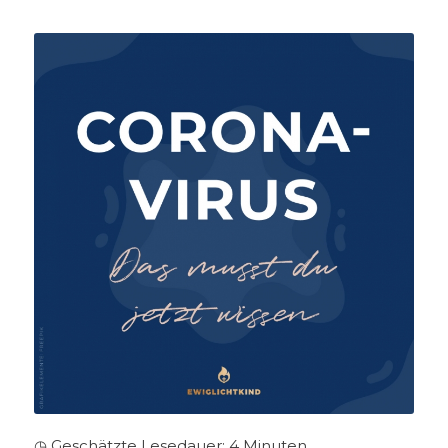
◷ Geschätzte Lesedauer:
4
Minuten