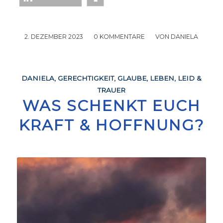
2. DEZEMBER 2023
/
0 KOMMENTARE
/
VON
DANIELA
DANIELA
,
GERECHTIGKEIT
,
GLAUBE
,
LEBEN
,
LEID &
TRAUER
WAS SCHENKT EUCH
KRAFT & HOFFNUNG?