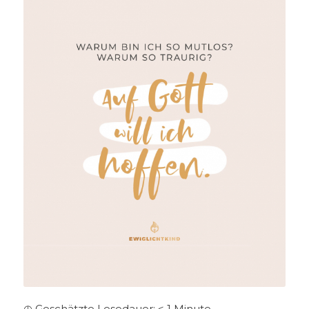
◷ Geschätzte Lesedauer:
< 1
Minute