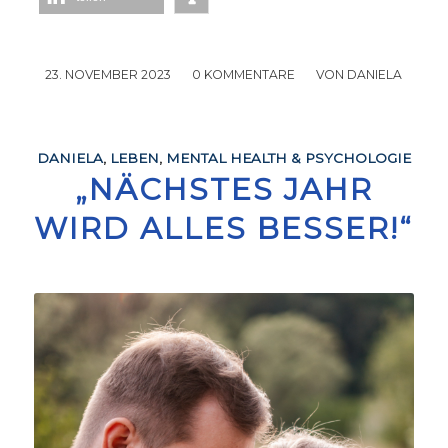
23. NOVEMBER 2023
/
0 KOMMENTARE
/
VON
DANIELA
DANIELA
,
LEBEN
,
MENTAL HEALTH & PSYCHOLOGIE
„NÄCHSTES JAHR
WIRD ALLES BESSER!“