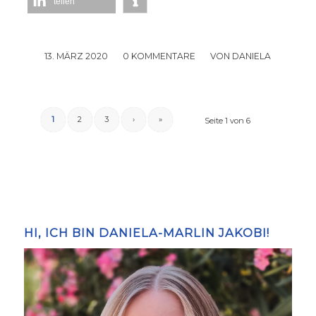
teilen
13. MÄRZ 2020
/
0 KOMMENTARE
/
VON
DANIELA
1
2
3
›
»
Seite 1 von 6
HI, ICH BIN DANIELA-MARLIN JAKOBI!