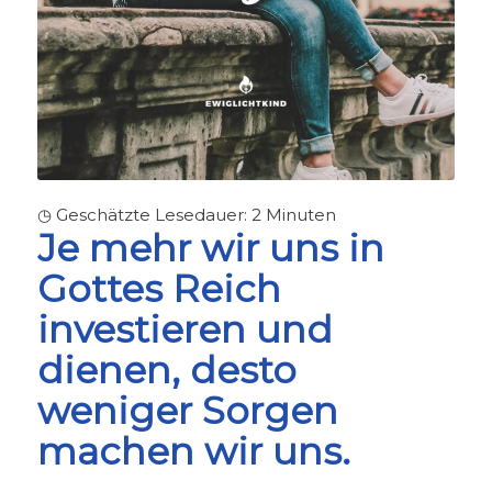
◷ Geschätzte Lesedauer:
2
Minuten
Je mehr wir uns in
Gottes Reich
investieren und
dienen, desto
weniger Sorgen
machen wir uns.