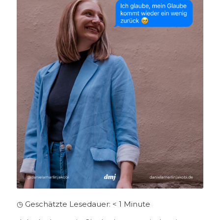
◷ Geschätzte Lesedauer:
< 1
Minute