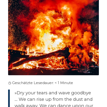
◷ Geschätzte Lesedauer:
< 1
Minute
»Dry your tears and wave goodbye
… We can rise up from the dust and
walk away. We can dance upon our