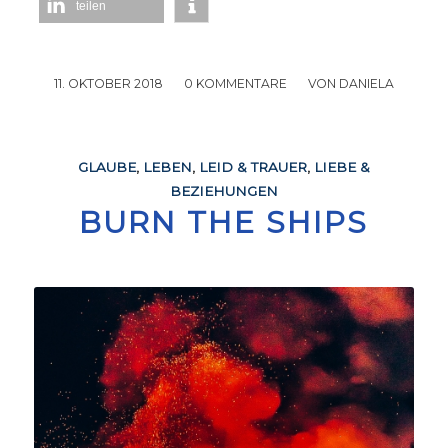
teilen
11. OKTOBER 2018
/
0 KOMMENTARE
/
VON
DANIELA
GLAUBE
,
LEBEN
,
LEID & TRAUER
,
LIEBE &
BEZIEHUNGEN
BURN THE SHIPS