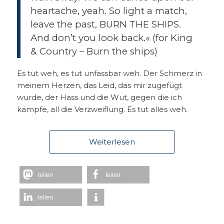
heartache, yeah. So light a match,
leave the past, BURN THE SHIPS.
And don’t you look back.« (for King
& Country – Burn the ships)
Es tut weh, es tut unfassbar weh. Der Schmerz in
meinem Herzen, das Leid, das mir zugefügt
wurde, der Hass und die Wut, gegen die ich
kämpfe, all die Verzweiflung. Es tut alles weh.
Weiterlesen
teilen
teilen
teilen