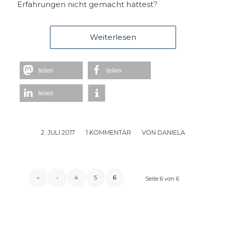
Erfahrungen nicht gemacht hättest?
Weiterlesen
teilen
teilen
teilen
2. JULI 2017
/
1 KOMMENTAR
/
VON
DANIELA
«
‹
4
5
6
Seite 6 von 6