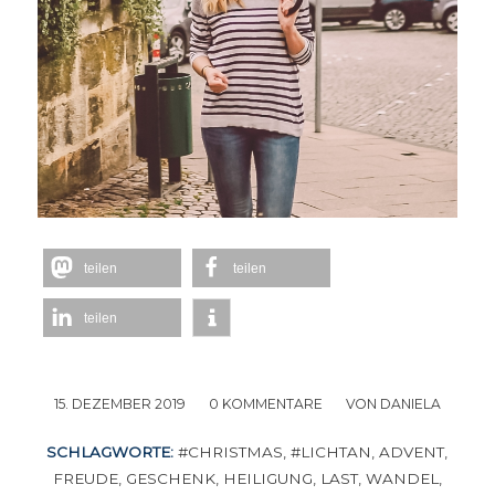
teilen
teilen
teilen
15. DEZEMBER 2019
/
0 KOMMENTARE
/
VON
DANIELA
SCHLAGWORTE:
#CHRISTMAS
,
#LICHTAN
,
ADVENT
,
FREUDE
,
GESCHENK
,
HEILIGUNG
,
LAST
,
WANDEL
,