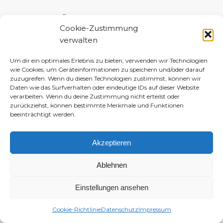
UNTERSTÜTZE MICH!
Cookie-Zustimmung
verwalten
Um dir ein optimales Erlebnis zu bieten, verwenden wir Technologien
wie Cookies, um Geräteinformationen zu speichern und/oder darauf
zuzugreifen. Wenn du diesen Technologien zustimmst, können wir
Daten wie das Surfverhalten oder eindeutige IDs auf dieser Website
verarbeiten. Wenn du deine Zustimmung nicht erteilst oder
zurückziehst, können bestimmte Merkmale und Funktionen
beeinträchtigt werden.
Akzeptieren
Ablehnen
Einstellungen ansehen
© 2010–2026 Daniela-Marlin Jakobi (ewiglichtkind | The Fabulous Diary)
-
Enfold WordPress Theme by Kriesi
Cookie-Richtlinie
Datenschutz
Impressum