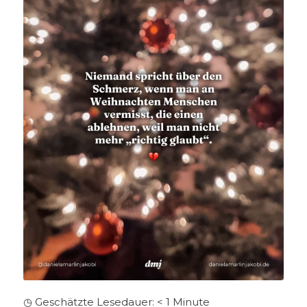
◷ Geschätzte Lesedauer:
< 1
Minute