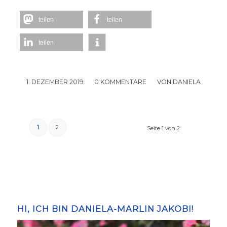
teilen
teilen
teilen
1. DEZEMBER 2019
/
0 KOMMENTARE
/
VON
DANIELA
1
2
Seite 1 von 2
HI, ICH BIN DANIELA-MARLIN JAKOBI!