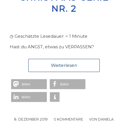
NR. 2
◷ Geschätzte Lesedauer:
< 1
Minute
Hast du ANGST, etwas zu VERPASSEN?
Weiterlesen
teilen
teilen
teilen
8. DEZEMBER 2019
/
0 KOMMENTARE
/
VON
DANIELA