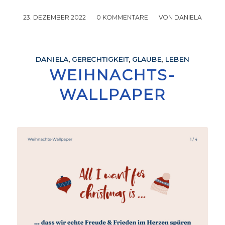
23. DEZEMBER 2022
/
0 KOMMENTARE
/
VON
DANIELA
DANIELA
,
GERECHTIGKEIT
,
GLAUBE
,
LEBEN
WEIHNACHTS-
WALLPAPER