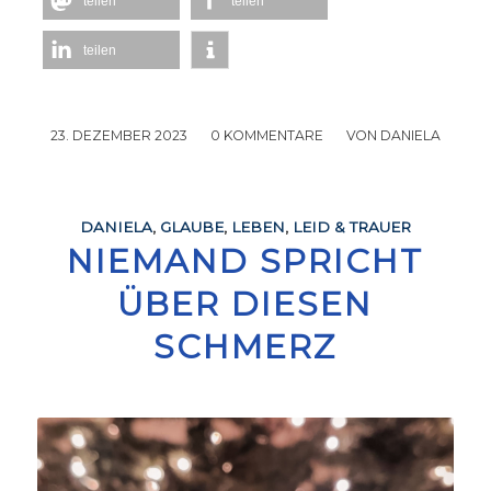
teilen
teilen
teilen
23. DEZEMBER 2023
/
0 KOMMENTARE
/
VON
DANIELA
DANIELA
,
GLAUBE
,
LEBEN
,
LEID & TRAUER
NIEMAND SPRICHT
ÜBER DIESEN
SCHMERZ