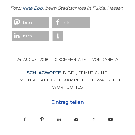
Foto:
Irina Epp
, beim Stadtschloss in Fulda, Hessen
teilen
teilen
teilen
24. AUGUST 2018
/
0 KOMMENTARE
/
VON
DANIELA
SCHLAGWORTE:
BIBEL
,
ERMUTIGUNG
,
GEMEINSCHAFT
,
GÜTE
,
KAMPF
,
LIEBE
,
WAHRHEIT
,
WORT GOTTES
Eintrag teilen