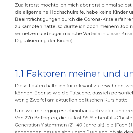
Zuallererst möchte ich mich aber erst einmal selbst v
die allgemeine Hochschulreife, habe keine Kinder u
Beeinträchtigungen durch die Corona-Krise erfahren 
zu kämpfen hatte, so durfte ich doch meinem Job 
vernetzen und sogar manche Vorteile in dieser Krise 
Digitalisierung der Kirche).
1.1 Faktoren meiner und u
Diese Fakten halte ich für relevant zu erwähnen, we
können. Ebenso wie die Tatsache, dass ich persönli
wenig Zweifel am aktuellen politischen Kurs hatte.
Und wie mir erging es scheinbar auch vielen ander
Von 270 Befragten, die zu fast 95 % ebenfalls Christe
Generation Y stammen (21–40 Jahre alt), die (Fach-)
angegeben, dass sie sich unschlüssig sind, ob sie 