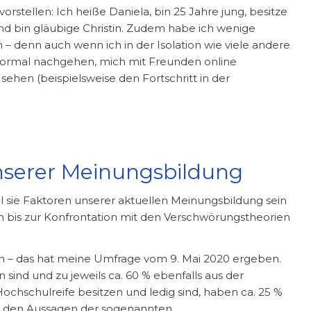
orstellen: Ich heiße Daniela, bin 25 Jahre jung, besitze
nd bin gläubige Christin. Zudem habe ich wenige
– denn auch wenn ich in der Isolation wie viele andere
normal nachgehen, mich mit Freunden online
sehen (beispielsweise den Fortschritt in der
nserer Meinungsbildung
il sie Faktoren unserer aktuellen Meinungsbildung sein
ch bis zur Konfrontation mit den Verschwörungstheorien
en – das hat meine Umfrage vom 9. Mai 2020 ergeben.
n sind und zu jeweils ca. 60 % ebenfalls aus der
Hochschulreife besitzen und ledig sind, haben ca. 25 %
den den Aussagen der sogenannten