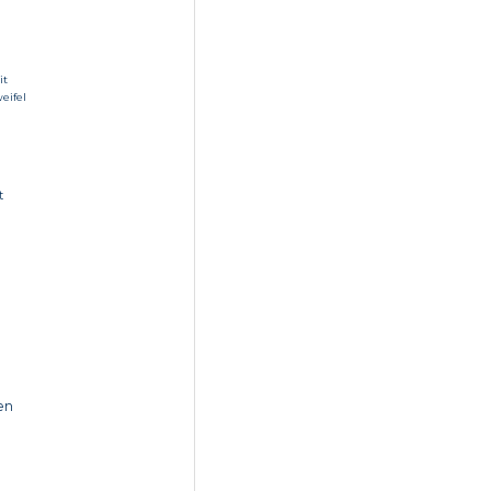
it
eifel
t
en