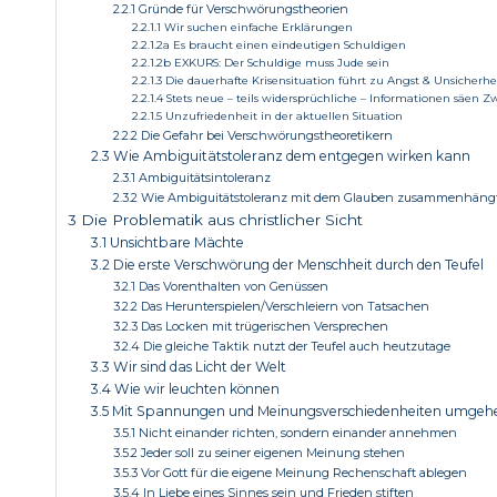
2.2.1 Gründe für Verschwörungstheorien
2.2.1.1 Wir suchen einfache Erklärungen
2.2.1.2a Es braucht einen eindeutigen Schuldigen
2.2.1.2b EXKURS: Der Schuldige muss Jude sein
2.2.1.3 Die dauerhafte Krisensituation führt zu Angst & Unsicherhe
2.2.1.4 Stets neue – teils widersprüchliche – Informationen säen Zw
2.2.1.5 Unzufriedenheit in der aktuellen Situation
2.2.2 Die Gefahr bei Verschwörungstheoretikern
2.3 Wie Ambiguitätstoleranz dem entgegen wirken kann
2.3.1 Ambiguitätsintoleranz
2.3.2 Wie Ambiguitätstoleranz mit dem Glauben zusammenhäng
3 Die Problematik aus christlicher Sicht
3.1 Unsichtbare Mächte
3.2 Die erste Verschwörung der Menschheit durch den Teufel
3.2.1 Das Vorenthalten von Genüssen
3.2.2 Das Herunterspielen/Verschleiern von Tatsachen
3.2.3 Das Locken mit trügerischen Versprechen
3.2.4 Die gleiche Taktik nutzt der Teufel auch heutzutage
3.3 Wir sind das Licht der Welt
3.4 Wie wir leuchten können
3.5 Mit Spannungen und Meinungsverschiedenheiten umgeh
3.5.1 Nicht einander richten, sondern einander annehmen
3.5.2 Jeder soll zu seiner eigenen Meinung stehen
3.5.3 Vor Gott für die eigene Meinung Rechenschaft ablegen
3.5.4 In Liebe eines Sinnes sein und Frieden stiften