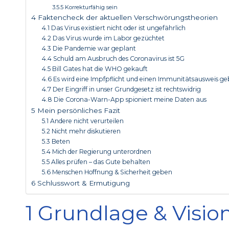
3.5.5 Korrekturfähig sein
4 Faktencheck der aktuellen Verschwörungstheorien
4.1 Das Virus existiert nicht oder ist ungefährlich
4.2 Das Virus wurde im Labor gezüchtet
4.3 Die Pandemie war geplant
4.4 Schuld am Ausbruch des Coronavirus ist 5G
4.5 Bill Gates hat die WHO gekauft
4.6 Es wird eine Impfpflicht und einen Immunitätsausweis g
4.7 Der Eingriff in unser Grundgesetz ist rechtswidrig
4.8 Die Corona-Warn-App spioniert meine Daten aus
5 Mein persönliches Fazit
5.1 Andere nicht verurteilen
5.2 Nicht mehr diskutieren
5.3 Beten
5.4 Mich der Regierung unterordnen
5.5 Alles prüfen – das Gute behalten
5.6 Menschen Hoffnung & Sicherheit geben
6 Schlusswort & Ermutigung
1 Grundlage & Vision