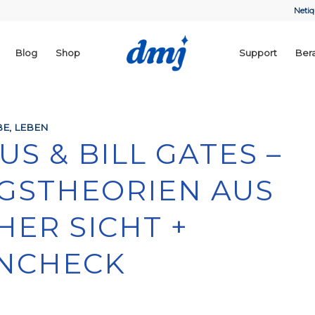
Netiq
Blog
Shop
Support
Ber
BE
,
LEBEN
S & BILL GATES –
STHEORIEN AUS
HER SICHT +
NCHECK