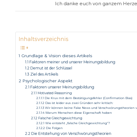
Ich danke euch von ganzem Herzen
Inhaltsverzeichnis
1 Grundlage & Vision dieses Artikels
1.1 Faktoren meiner und unserer Meinungsbildung
1.2 Demut ist der Schlüssel
1.3 Ziel des Artikels
2 Psychologischer Aspekt
2.1 Faktoren unserer Meinungsbildung
2.1.1 Motivated Reasoning
2.1.1.1 Die Krux mit dem Bestätigungsfehler (Confirmation Bias)
2.1.1.2 Das ist leider aus zwei Gründen sehr kritisch:
2.1.1.3 Wir können keine Fake News und Verschwörungstheorien 
2.1.1.4 Warum Menschen diese Eigenschaft haben
2.1.2 Falsche Gleichgewichtung
2.1.2.1 Wie entsteht „falsche Gleichgewichtung“?
2.1.2.2 Die Folgen
2.2 Die Entstehung von Verschwörungstheorien