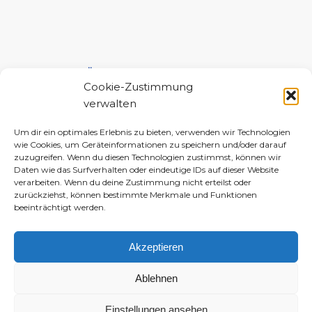
UNTERSTÜTZE MICH!
Cookie-Zustimmung
verwalten
Um dir ein optimales Erlebnis zu bieten, verwenden wir Technologien
wie Cookies, um Geräteinformationen zu speichern und/oder darauf
zuzugreifen. Wenn du diesen Technologien zustimmst, können wir
Daten wie das Surfverhalten oder eindeutige IDs auf dieser Website
verarbeiten. Wenn du deine Zustimmung nicht erteilst oder
zurückziehst, können bestimmte Merkmale und Funktionen
beeinträchtigt werden.
Akzeptieren
Ablehnen
Einstellungen ansehen
© 2010–2026 Daniela-Marlin Jakobi (ewiglichtkind | The Fabulous Diary)