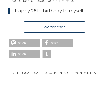
◷ Geschätzte Lesedauer:
< 1
Minute
Happy 28th birthday to myself!
Weiterlesen
teilen
teilen
teilen
21. FEBRUAR 2023
/
0 KOMMENTARE
/
VON
DANIELA