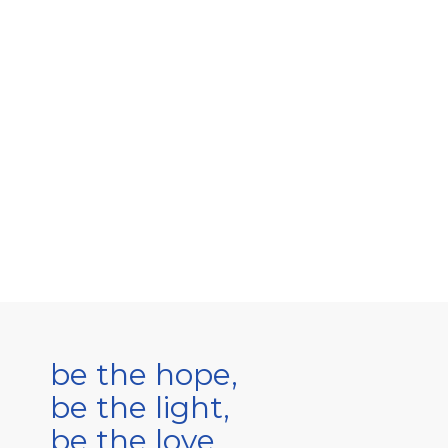
be the hope,
be the light,
be the love.