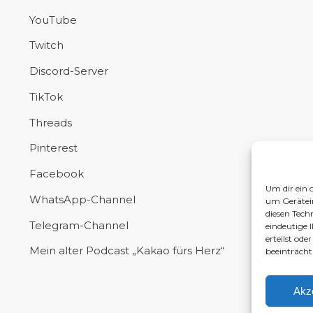
YouTube
Twitch
Discord-Server
TikTok
Threads
Pinterest
Facebook
Um dir ein 
WhatsApp-Channel
um Gerätei
diesen Tech
Telegram-Channel
eindeutige 
erteilst od
Mein alter Podcast „Kakao fürs Herz“
beeinträcht
Akz