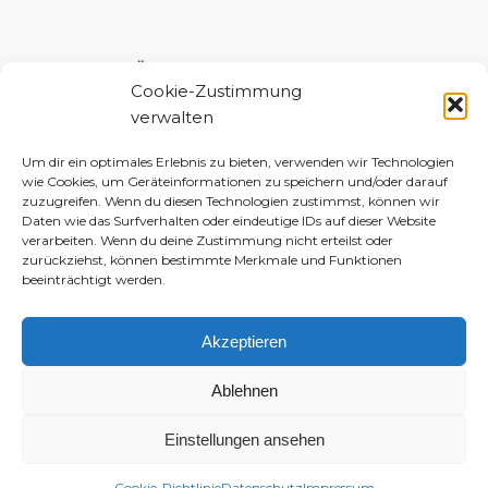
UNTERSTÜTZE MICH!
Cookie-Zustimmung
verwalten
Um dir ein optimales Erlebnis zu bieten, verwenden wir Technologien
wie Cookies, um Geräteinformationen zu speichern und/oder darauf
zuzugreifen. Wenn du diesen Technologien zustimmst, können wir
Daten wie das Surfverhalten oder eindeutige IDs auf dieser Website
verarbeiten. Wenn du deine Zustimmung nicht erteilst oder
zurückziehst, können bestimmte Merkmale und Funktionen
beeinträchtigt werden.
Akzeptieren
Ablehnen
Einstellungen ansehen
© 2010–2026 Daniela-Marlin Jakobi (ewiglichtkind | The Fabulous Diary)
-
Enfold WordPress Theme by Kriesi
Cookie-Richtlinie
Datenschutz
Impressum