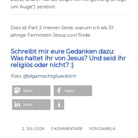
um Auge“) zerstört.
Dies ist Part 2 meiner Serie, warum ich als 31-
jährige Feministin Jesus cool finde.
Schreibt mir eure Gedanken dazu:
Was haltet ihr von Jesus? Und seid ihr
religiös oder nicht? :)
Foto:
@olgamachtgluecklich
teilen
teilen
teilen
2. JULI 2026
/
0 KOMMENTARE
/
VON
DANIELA