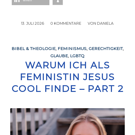
teilen
13. JULI 2026
/
0 KOMMENTARE
/
VON
DANIELA
BIBEL & THEOLOGIE
,
FEMINISMUS
,
GERECHTIGKEIT
,
GLAUBE
,
LGBTQ
WARUM ICH ALS
FEMINISTIN JESUS
COOL FINDE – PART 2