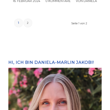
16. FEBRUAR 2024
/
0 KOMMENTARE
/
VON
DANIELA
1
2
Seite 1 von 2
HI, ICH BIN DANIELA-MARLIN JAKOBI!