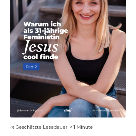
◷ Geschätzte Lesedauer:
< 1
Minute