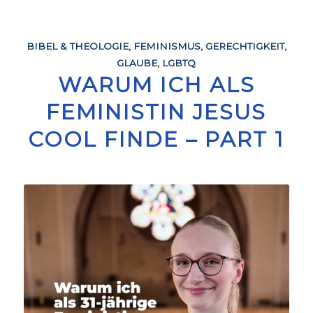
BIBEL & THEOLOGIE
,
FEMINISMUS
,
GERECHTIGKEIT
,
GLAUBE
,
LGBTQ
WARUM ICH ALS
FEMINISTIN JESUS
COOL FINDE – PART 1