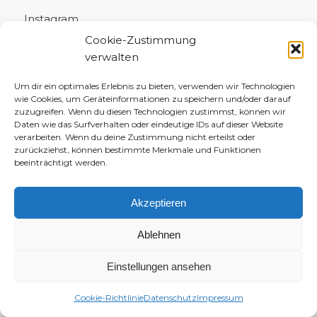
Instagram
Cookie-Zustimmung
YouTube
verwalten
Twitch
Um dir ein optimales Erlebnis zu bieten, verwenden wir Technologien
Discord-Server
wie Cookies, um Geräteinformationen zu speichern und/oder darauf
zuzugreifen. Wenn du diesen Technologien zustimmst, können wir
TikTok
Daten wie das Surfverhalten oder eindeutige IDs auf dieser Website
verarbeiten. Wenn du deine Zustimmung nicht erteilst oder
Threads
zurückziehst, können bestimmte Merkmale und Funktionen
beeinträchtigt werden.
Pinterest
Facebook
Akzeptieren
WhatsApp-Channel
Ablehnen
Telegram-Channel
Einstellungen ansehen
Mein alter Podcast „Kakao fürs Herz“
Cookie-Richtlinie
Datenschutz
Impressum