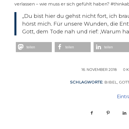
verlassen – wie muss er sich gefühlt haben? #thinka
„Du bist hier du gehst nicht fort, ich br
hörst mich. Für unsere Wunden, die Ent
Gott, dem Tode nah und rief: ‚Warum has
teilen
teilen
teilen
16. NOVEMBER 2018
/
0 
SCHLAGWORTE:
BIBEL
,
GOT
Eintr