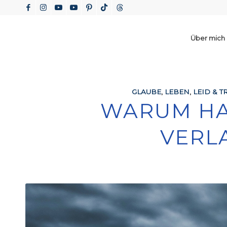
Über mich
GLAUBE
,
LEBEN
,
LEID & T
WARUM HA
VERL