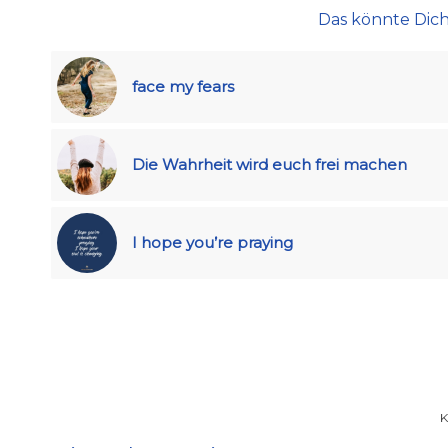
Das könnte Dich
face my fears
Die Wahrheit wird euch frei machen
I hope you’re praying