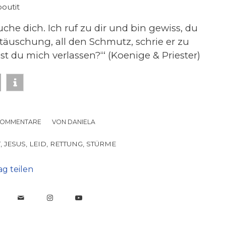
boutit
auche dich. Ich ruf zu dir und bin gewiss, du
täuschung, all den Schmutz, schrie er zu
t du mich verlassen?‘“ (Koenige & Priester)
KOMMENTARE
/
VON
DANIELA
T
,
JESUS
,
LEID
,
RETTUNG
,
STÜRME
ag teilen