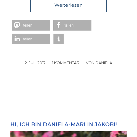
Weiterlesen
teilen
teilen
teilen
2. JULI 2017
/
1 KOMMENTAR
/
VON
DANIELA
HI, ICH BIN DANIELA-MARLIN JAKOBI!