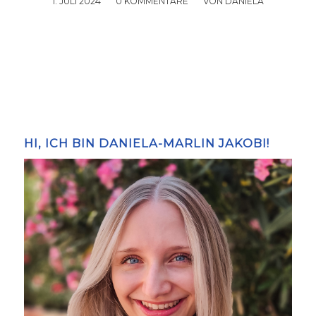
1. JULI 2024
/
0 KOMMENTARE
/
VON
DANIELA
HI, ICH BIN DANIELA-MARLIN JAKOBI!