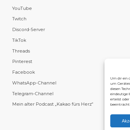
YouTube
Twitch
Discord-Server
TikTok
Threads
Pinterest
Facebook
Um dir ein 
WhatsApp-Channel
um Gerätei
diesen Tech
Telegram-Channel
eindeutige 
erteilst od
Mein alter Podcast „Kakao fürs Herz“
beeinträcht
Akz