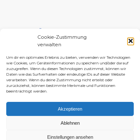
UNTERSTÜTZE MICH!
Cookie-Zustimmung
verwalten
Um dir ein optimales Erlebnis zu bieten, verwenden wir Technologien
wie Cookies, um Geräteinformationen zu speichern und/oder darauf
zuzugreifen. Wenn du diesen Technologien zustimmst, können wir
Daten wie das Surfverhalten oder eindeutige IDs auf dieser Website
verarbeiten. Wenn du deine Zustimmung nicht erteilst oder
zurückziehst, können bestimmte Merkmale und Funktionen
beeinträchtigt werden.
Akzeptieren
Ablehnen
Einstellungen ansehen
© 2010–2026 Daniela-Marlin Jakobi (ewiglichtkind | The Fabulous Diary)