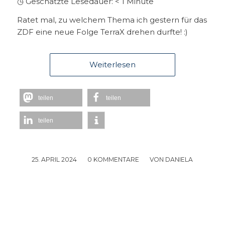
◷ Geschätzte Lesedauer:
< 1
Minute
Ratet mal, zu welchem Thema ich gestern für das
ZDF eine neue Folge TerraX drehen durfte! :)
Weiterlesen
teilen
teilen
teilen
25. APRIL 2024
/
0 KOMMENTARE
/
VON
DANIELA