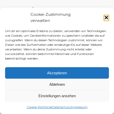
UNTERSTÜTZE MICH!
Cookie-Zustimmung
verwalten
Um dir ein optimales Erlebnis zu bieten, verwenden wir Technologien
wie Cookies, um Geräteinformationen zu speichern und/oder darauf
zuzugreifen. Wenn du diesen Technologien zustimmst, können wir
Daten wie das Surfverhalten oder eindeutige IDs auf dieser Website
verarbeiten. Wenn du deine Zustimmung nicht erteilst oder
zurückziehst, können bestimmte Merkmale und Funktionen
beeinträchtigt werden.
Akzeptieren
Ablehnen
Einstellungen ansehen
© 2010–2026 Daniela-Marlin Jakobi (ewiglichtkind | The Fabulous Diary)
-
Enfold WordPress Theme by Kriesi
Cookie-Richtlinie
Datenschutz
Impressum