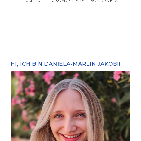
1. JULI 2024
/
0 KOMMENTARE
/
VON
DANIELA
HI, ICH BIN DANIELA-MARLIN JAKOBI!