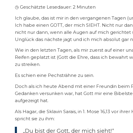
◷ Geschätzte Lesedauer:
2
Minuten
Ich glaube, das ist mir in den vergangenen Tagen 
Ich habe einen GOTT, der mich SIEHT. Nicht nur dan
nicht nur dann, wenn alle Augen auf mich gerichtet s
Unglück das nächste jagt und ich mich absolut gar n
Wie in den letzten Tagen, als mir zuerst auf einer 
Reifen geplatzt ist (Gott die Ehre, dass ich bewah
zu streiken.
Es schien eine Pechsträhne zu sein.
Doch als ich heute Abend mit einer Freundin beim
Gedanken versunken war, hat Gott mir eine Bibelstel
aufgezeigt hat.
Als Hagar, die Sklavin Sarais, in 1. Mose 16,13 vor ih
spricht sie zu ihm:
„Du bist der Gott, der mich sieht!“