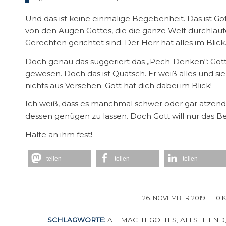
Und das ist keine einmalige Begebenheit. Das ist Gott
von den Augen Gottes, die die ganze Welt durchlauf
Gerechten gerichtet sind. Der Herr hat alles im Blick
Doch genau das suggeriert das „Pech-Denken“: Gott 
gewesen. Doch das ist Quatsch. Er weiß alles und sieh
nichts aus Versehen. Gott hat dich dabei im Blick!
Ich weiß, dass es manchmal schwer oder gar ätzend
dessen genügen zu lassen. Doch Gott will nur das Best
Halte an ihm fest!
teilen
teilen
teilen
26. NOVEMBER 2019
/
0 
SCHLAGWORTE:
ALLMACHT GOTTES
,
ALLSEHEND