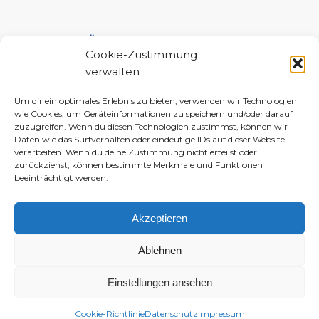
UNTERSTÜTZE MICH!
Cookie-Zustimmung
verwalten
Um dir ein optimales Erlebnis zu bieten, verwenden wir Technologien
wie Cookies, um Geräteinformationen zu speichern und/oder darauf
zuzugreifen. Wenn du diesen Technologien zustimmst, können wir
Daten wie das Surfverhalten oder eindeutige IDs auf dieser Website
verarbeiten. Wenn du deine Zustimmung nicht erteilst oder
zurückziehst, können bestimmte Merkmale und Funktionen
beeinträchtigt werden.
Akzeptieren
Ablehnen
Einstellungen ansehen
© 2010–2026 Daniela-Marlin Jakobi (ewiglichtkind | The Fabulous Diary)
-
Enfold WordPress Theme by Kriesi
Cookie-Richtlinie
Datenschutz
Impressum