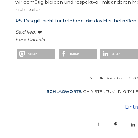
wir demütig bleiben und respektvoll mit anderen M
nicht teilen.
PS: Das gilt nicht für Irrlehren, die das Heil betreffen.
Seid lieb. ❤️
Eure Daniela
teilen
teilen
teilen
5. FEBRUAR 2022
/
0 K
SCHLAGWORTE:
CHRISTENTUM
,
DIGITAL
Eintr