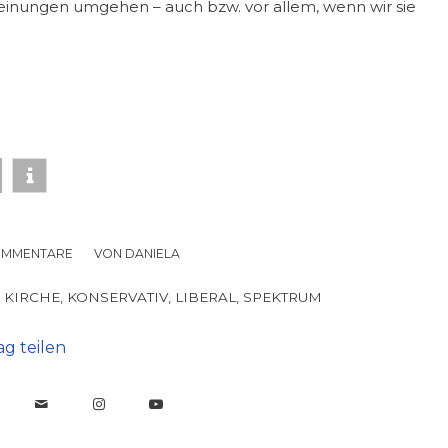
einungen umgehen – auch bzw. vor allem, wenn wir sie
OMMENTARE
/
VON
DANIELA
E KIRCHE
,
KONSERVATIV
,
LIBERAL
,
SPEKTRUM
ag teilen