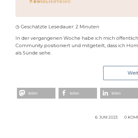
◷ Geschätzte Lesedauer:
2
Minuten
In der vergangenen Woche habe ich mich öffentlich 
Community positioniert und mitgeteilt, dass ich Homs
als Sünde sehe.
Weit
teilen
teilen
teilen
6. JUNI 2023
/
0 KOM