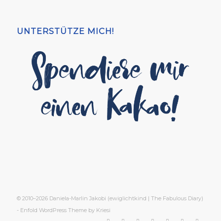
UNTERSTÜTZE MICH!
© 2010–2026 Daniela-Marlin Jakobi (ewiglichtkind | The Fabulous Diary)
-
Enfold WordPress Theme by Kriesi