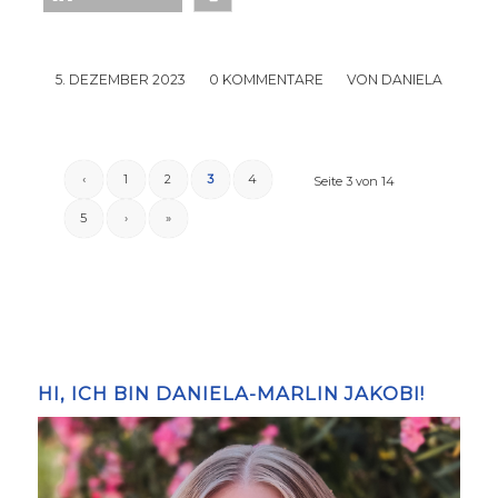
5. DEZEMBER 2023
/
0 KOMMENTARE
/
VON
DANIELA
‹
1
2
3
4
Seite 3 von 14
5
›
»
HI, ICH BIN DANIELA-MARLIN JAKOBI!