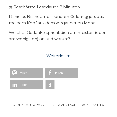
◷ Geschätzte Lesedauer:
2
Minuten
Danielas Braindump – random Goldnuggets aus
meinem Kopf aus dem vergangenen Monat.
Welcher Gedanke spricht dich am meisten (oder
am wenigsten) an und warum?
Weiterlesen
teilen
teilen
teilen
8. DEZEMBER 2023
/
0 KOMMENTARE
/
VON
DANIELA