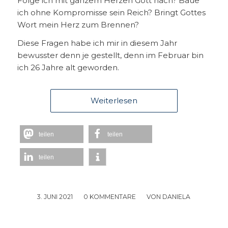
Folge ich mit ganzem Herzen Gott nach? Baue
ich ohne Kompromisse sein Reich? Bringt Gottes
Wort mein Herz zum Brennen?
Diese Fragen habe ich mir in diesem Jahr
bewusster denn je gestellt, denn im Februar bin
ich 26 Jahre alt geworden.
Weiterlesen
teilen
teilen
teilen
3. JUNI 2021
/
0 KOMMENTARE
/
VON
DANIELA