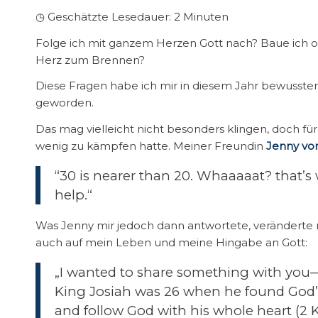
◷ Geschätzte Lesedauer:
2
Minuten
Folge ich mit ganzem Herzen Gott nach? Baue ich 
Herz zum Brennen?
Diese Fragen habe ich mir in diesem Jahr bewusster d
geworden.
Das mag vielleicht nicht besonders klingen, doch für
wenig zu kämpfen hatte. Meiner Freundin
Jenny von
“30 is nearer than 20. Whaaaaat? that’s w
help.“
Was Jenny mir jedoch dann antwortete, veränderte n
auch auf mein Leben und meine Hingabe an Gott:
„I wanted to share something with you—I
King Josiah was 26 when he found God’s
and follow God with his whole heart (2 K