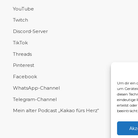
YouTube
Twitch
Discord-Server
TikTok
Threads
Pinterest
Facebook
Um dir ein 
WhatsApp-Channel
um Gerätei
diesen Tech
Telegram-Channel
eindeutige 
erteilst od
Mein alter Podcast „Kakao fürs Herz“
beeinträcht
Akz