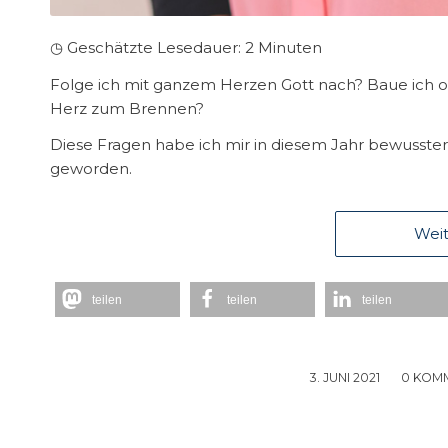
◷ Geschätzte Lesedauer:
2
Minuten
Folge ich mit ganzem Herzen Gott nach? Baue ich 
Herz zum Brennen?
Diese Fragen habe ich mir in diesem Jahr bewusster d
geworden.
Weit
teilen
teilen
teilen
3. JUNI 2021
/
0 KOM