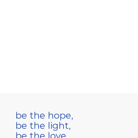
be the hope,
be the light,
be the love.