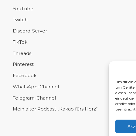
YouTube
Twitch
Discord-Server
TikTok
Threads
Pinterest
Facebook
Um dir ein 
WhatsApp-Channel
um Gerätei
diesen Tech
Telegram-Channel
eindeutige 
erteilst od
Mein alter Podcast „Kakao fürs Herz“
beeinträcht
Akz