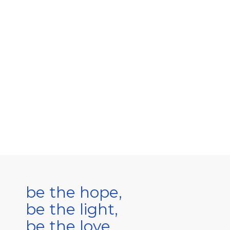
be the hope,
be the light,
be the love.