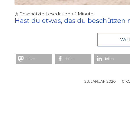
◷ Geschätzte Lesedauer:
< 1
Minute
Hast du etwas, das du beschützen
Weit
teilen
teilen
teilen
20. JANUAR 2020
/
0 K