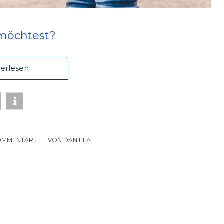
 möchtest?
erlesen
OMMENTARE
/
VON
DANIELA