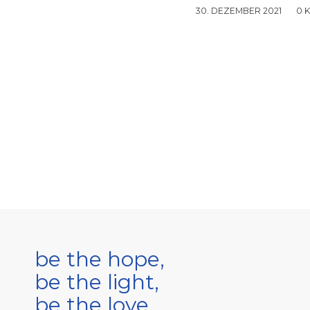
30. DEZEMBER 2021
/
0 
be the hope,
be the light,
be the love.