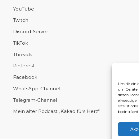
YouTube
Twitch
Discord-Server
TikTok
Threads
Pinterest
Facebook
Um dir ein 
WhatsApp-Channel
um Gerätei
diesen Tech
Telegram-Channel
eindeutige 
erteilst od
Mein alter Podcast „Kakao fürs Herz“
beeinträcht
Akz