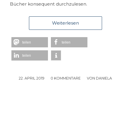
Bücher konsequent durchzulesen.
Weiterlesen
teilen
teilen
teilen
22. APRIL 2019
/
0 KOMMENTARE
/
VON
DANIELA