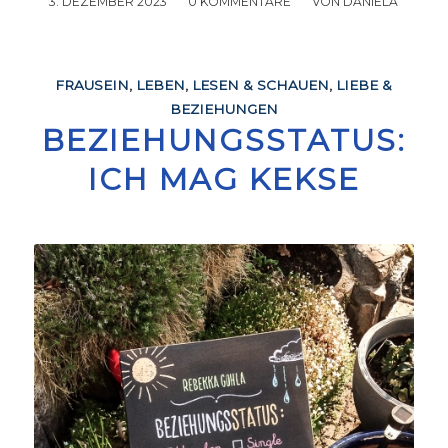
3. DEZEMBER 2023
/
0 KOMMENTARE
/
VON
DANIELA
FRAUSEIN
,
LEBEN
,
LESEN & SCHAUEN
,
LIEBE &
BEZIEHUNGEN
BEZIEHUNGSSTATUS:
ICH MAG KEKSE