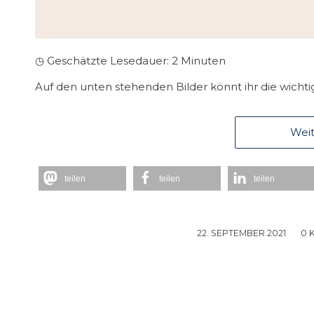
◷ Geschätzte Lesedauer:
2
Minuten
Auf den unten stehenden Bilder könnt ihr die wichtig
Weit
teilen
teilen
teilen
22. SEPTEMBER 2021
/
0 