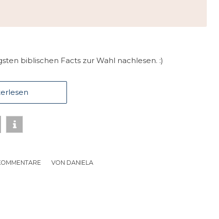
sten biblischen Facts zur Wahl nachlesen. :)
erlesen
KOMMENTARE
/
VON
DANIELA