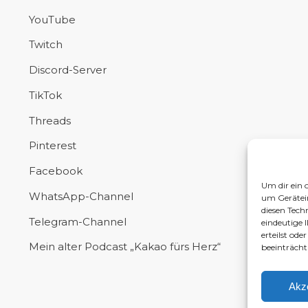
YouTube
Twitch
Discord-Server
TikTok
Threads
Pinterest
Facebook
Um dir ein 
WhatsApp-Channel
um Gerätei
diesen Tech
Telegram-Channel
eindeutige 
erteilst od
Mein alter Podcast „Kakao fürs Herz“
beeinträcht
Akz