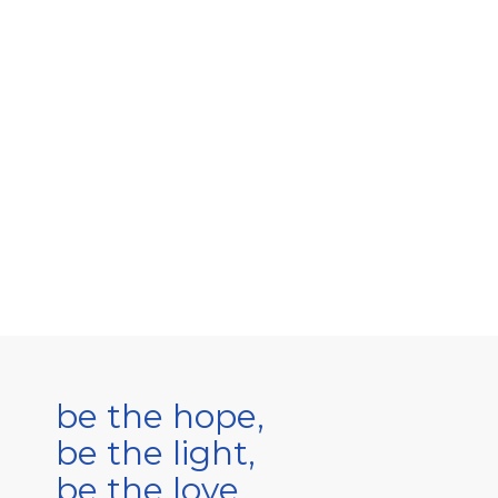
be the hope,
be the light,
be the love.